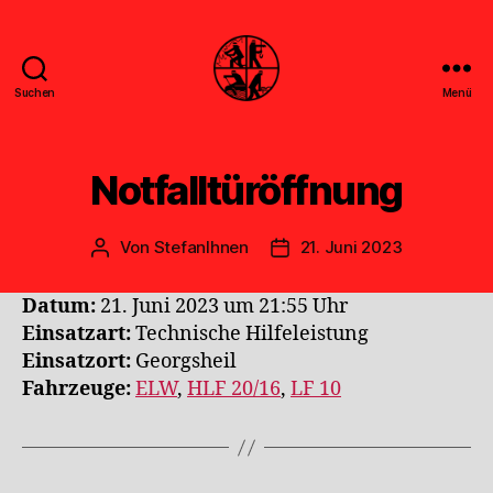
Suchen
Menü
Feuerwehr
Uthwerdum
Notfalltüröffnung
Von
StefanIhnen
21. Juni 2023
Beitragsautor
Veröffentlichungsdatum
Datum:
21. Juni 2023 um 21:55 Uhr
Einsatzart:
Technische Hilfeleistung
Einsatzort:
Georgsheil
Fahrzeuge:
ELW
,
HLF 20/16
,
LF 10