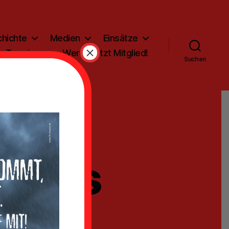
hichte
Medien
Einsätze
×
Termine
Werde jetzt Mitglied!
Suchen
öst
z aus