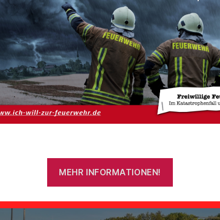
:
28. Mai 2023 um 19:52 Uhr
zart:
Fehlararm > BMA
zort:
Georgsheil
uge:
ELW
,
HLF 20/16
,
LF 10
atzbericht:
MEHR INFORMATIONEN!