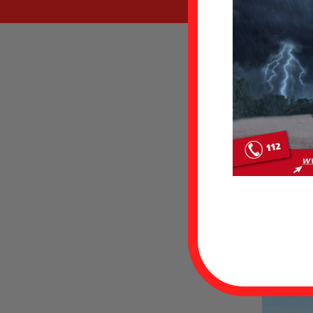
Datum
Einsat
Einsat
Fahrze
Eins