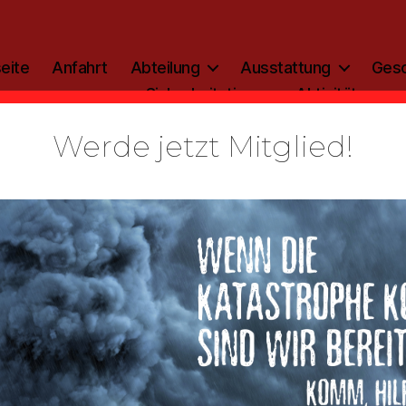
eite
Anfahrt
Abteilung
Ausstattung
Gesc
Sicherheitstipp
Aktivitäten
Werde jetzt Mitglied!
uchmelder l
rwehreinsat
Von
StefanIhnen
28. Mai 2023
Beitragsautor
Veröffentlichungsdatum