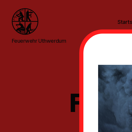
Starts
Feuerwehr
Feuerwehr Uthwerdum
Uthwerdum
Ra
Feue