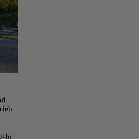
nd
rieb
n
rwehr