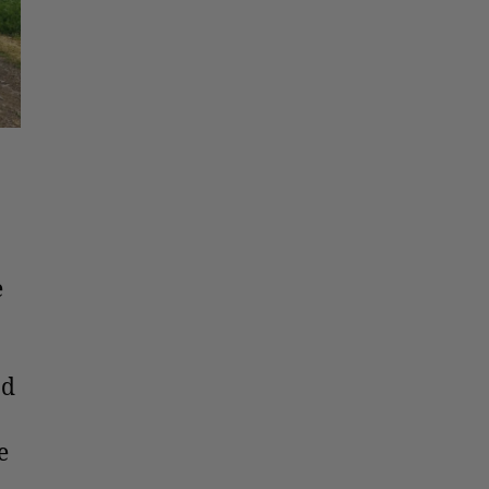
e
nd
e