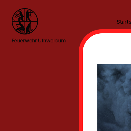
Starts
Feuerwehr
Feuerwehr Uthwerdum
Uthwerdum
Bös