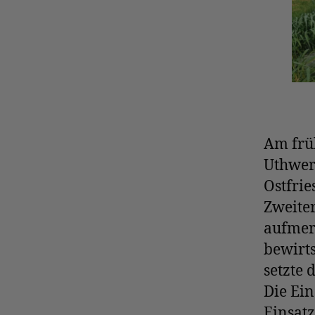
Am frü
Uthwer
Ostfrie
Zweite
aufmerk
bewirt
setzte 
Die Ein
Einsatz