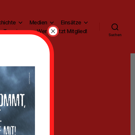
hichte
Medien
Einsätze
×
Termine
Werde jetzt Mitglied!
Suchen
d in