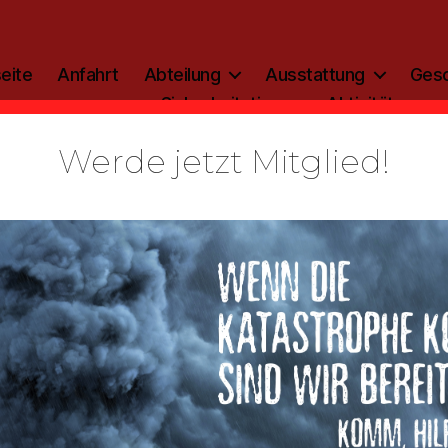
eite
Anfahrt
Abteilung
Ausstattung
Gesc
Sicherheitstipp
Aktivitäten
Werde jetzt Mitglied!
chungsbran
Georgsheil
Von
StefanIhnen
20. Juni 2023
Beitragsautor
Veröffentlichungsdatum