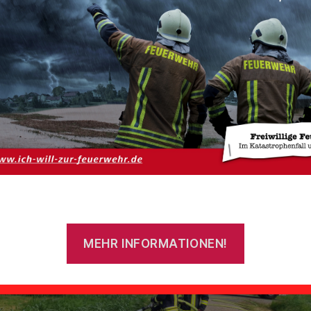
:
20. Juni 2023 um 17:26 Uhr
zort:
Georgsheil
atzbericht:
MEHR INFORMATIONEN!