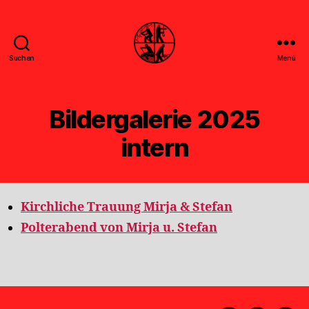
Suchen
Menü
Feuerwehr
Uthwerdum
Bildergalerie 2025
intern
Kirchliche Trauung Mirja & Stefan
Polterabend von Mirja u. Stefan