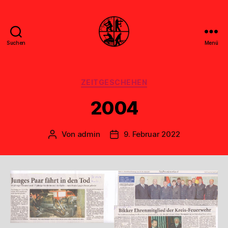
Suchen
Menü
Feuerwehr
Uthwerdum
Kategorien
ZEITGESCHEHEN
2004
Von
admin
9. Februar 2022
Beitragsautor
Veröffentlichungsdatum