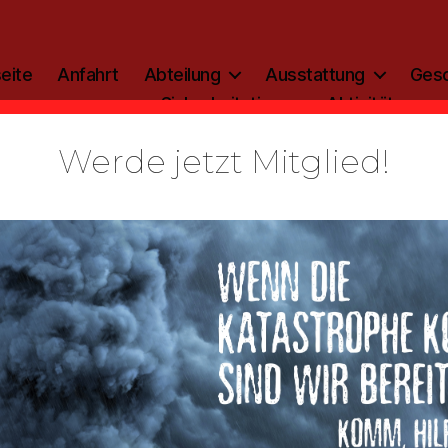
eite
Anfahrt
Abteilung
Ausstattung
Gesc
Sicherheitstipp
Aktivitäten
Werde jetzt Mitglied!
Kategorien
ZEITGESCHEHEN
1997
Von
admin
9. Februar 2022
Beitragsautor
Veröffentlichungsdatum