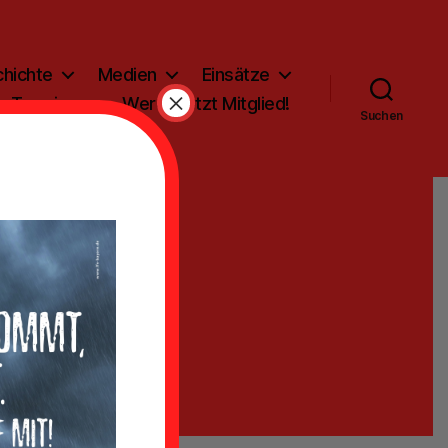
hichte
Medien
Einsätze
×
Termine
Werde jetzt Mitglied!
Suchen