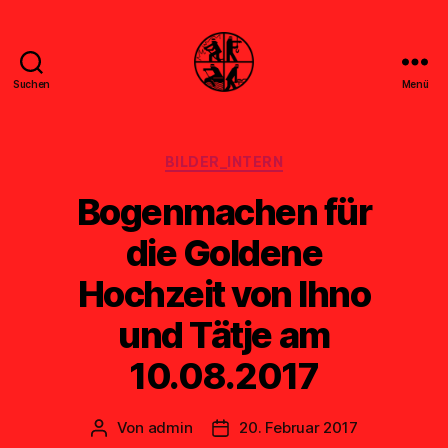
Suchen
Menü
Feuerwehr
Uthwerdum
Kategorien
BILDER_INTERN
Bogenmachen für
die Goldene
Hochzeit von Ihno
und Tätje am
10.08.2017
Von
admin
20. Februar 2017
Beitragsautor
Veröffentlichungsdatum