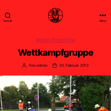
Suchen
Menü
Feuerwehr
Uthwerdum
Kategorien
BILDER_ÖFFENTLICH
Wettkampfgruppe
Von
admin
20. Februar 2013
Beitragsautor
Veröffentlichungsdatum