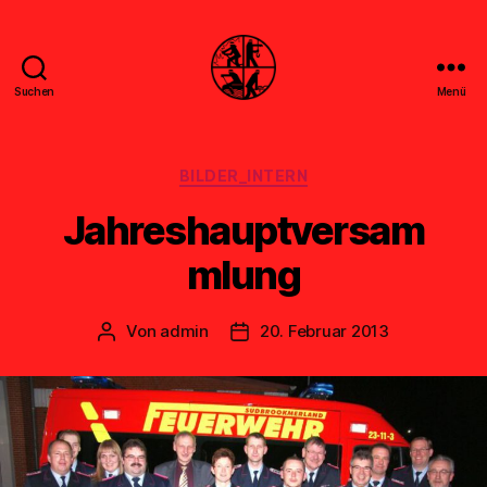
Suchen
Menü
Feuerwehr
Uthwerdum
Kategorien
BILDER_INTERN
Jahreshauptversam
mlung
Von
admin
20. Februar 2013
Beitragsautor
Veröffentlichungsdatum