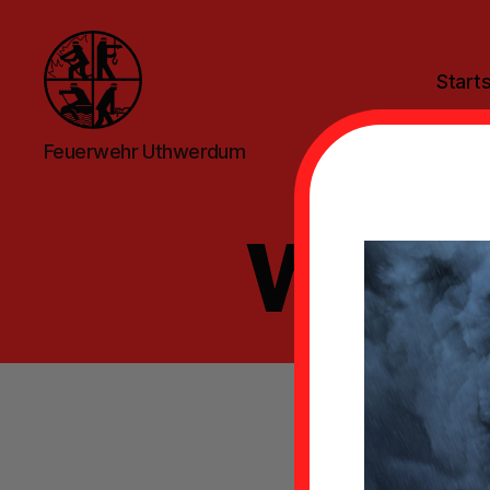
Starts
Feuerwehr
Feuerwehr Uthwerdum
Uthwerdum
Webse
Sie müs
können
Mitglie