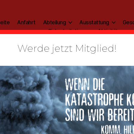
eite
Anfahrt
Abteilung
Ausstattung
Gesc
Sicherheitstipp
Aktivitäten
Werde jetzt Mitglied!
iten Inform
sen sich anmelden, um diesen Inhalt einseh
. Bitte
Anmelden
. Kein Mitglied?
Werden Sie
d bei uns