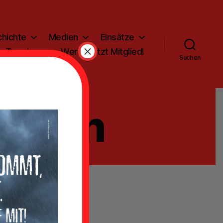
hichte
Medien
Einsätze
×
Termine
Werde jetzt Mitglied!
Suchen
ation
en zu