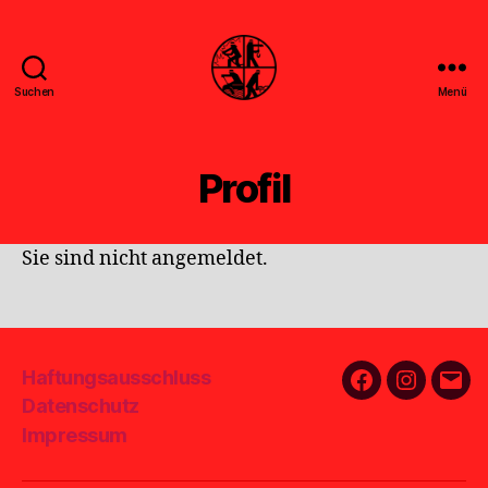
Suchen
Menü
Feuerwehr
Uthwerdum
Profil
Sie sind nicht angemeldet.
Haftungsausschluss
Facebook
Instagra
E-
Datenschutz
Mail
Impressum