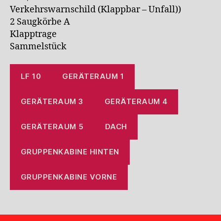
Verkehrswarnschild (Klappbar – Unfall))
2 Saugkörbe A
Klapptrage
Sammelstück
LF 10
GERÄTERAUM 1
GERÄTERAUM 3
GERÄTERAUM 4
GERÄTERAUM 5
DACH
GRUPPENKABINE HINTEN
GRUPPENKABINE VORNE