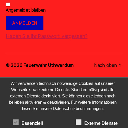
a
Angemeldet bleiben
v
i
Haben Sie Ihr Passwort vergessen?
g
a
t
© 2026
Feuerwehr Uthwerdum
Nach oben
↑
i
Wir verwenden technisch notwendige Cookies auf unserer
o
Webseite sowie externe Dienste. Standardmäßig sind alle
n
externen Dienste deaktiviert. Sie können diese jedoch nach
belieben aktivieren & deaktivieren. Für weitere Informationen
lesen Sie unsere Datenschutzbestimmungen.
Essenziell
Externe Dienste