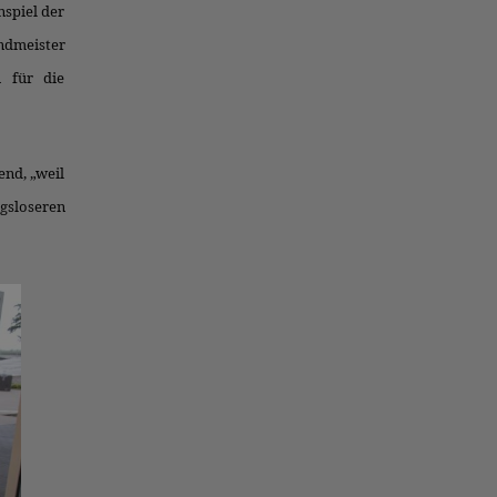
spiel der
ndmeister
 für die
end, „weil
ngsloseren