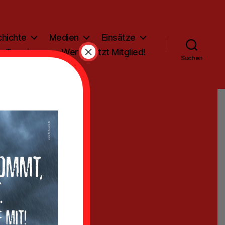
hichte
Medien
Einsätze
×
Termine
Werde jetzt Mitglied!
Suchen
nd in