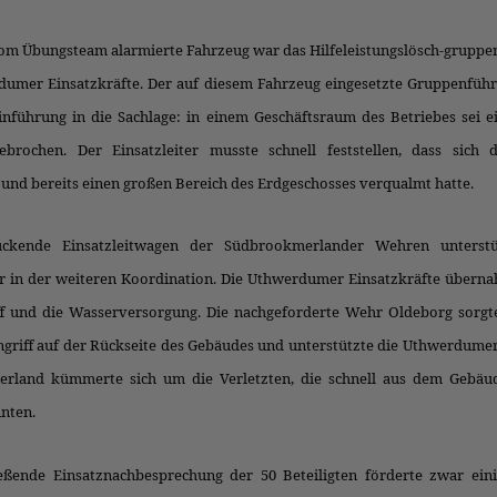
vom Übungsteam alarmierte Fahrzeug war das Hilfeleistungslösch-gruppe
umer Einsatzkräfte. Der auf diesem Fahrzeug eingesetzte Gruppenführe
inführung in die Sachlage: in einem Geschäftsraum des Betriebes sei e
ebrochen. Der Einsatzleiter musste schnell feststellen, dass sich 
und bereits einen großen Bereich des Erdgeschosses verqualmt hatte.
ckende Einsatzleitwagen der Südbrookmerlander Wehren unterstü
er in der weiteren Koordination. Die Uthwerdumer Einsatzkräfte übern
ff und die Wasserversorgung. Die nachgeforderte Wehr Oldeborg sorgt
griff auf der Rückseite des Gebäudes und unterstützte die Uthwerdumer
rland kümmerte sich um die Verletzten, die schnell aus dem Gebäud
nten.
eßende Einsatznachbesprechung der 50 Beteiligten förderte zwar eini