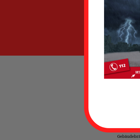
Ges
Einsatzs
Am Montaga
mit dem DR
Gewerbegeb
Werkstatt 
Position. E
man die sp
Gebäudebrän