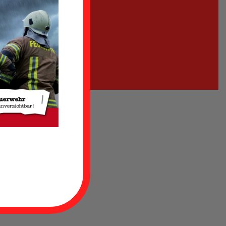
äude
Uthwerdum
handel im
en in der
n sich in
r, in dem
d ist bei