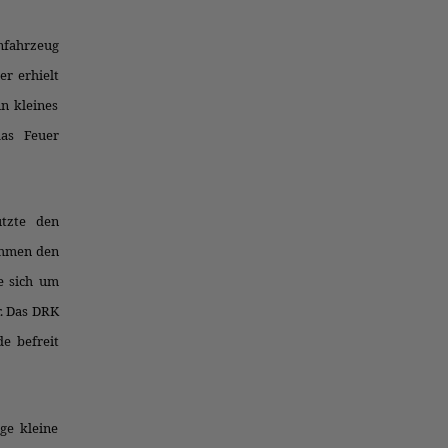
nfahrzeug
r erhielt
in kleines
das Feuer
tzte den
ahmen den
e sich um
. Das DRK
e befreit
ge kleine