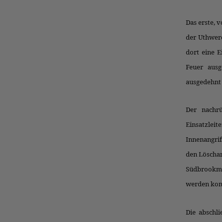
Das erste, 
der Uthwerd
dort eine E
Feuer ausg
ausgedehnt 
Der nachrü
Einsatzleit
Innenangri
den Löschan
Südbrookme
werden kon
Die abschli