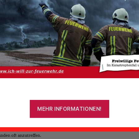
chäftsgeb
Von
admin
22. August 2016
Beitragsautor
Veröffentlichungsdatum
tichwort: Entstehungsbrand in Landmaschinenhandel
bend fand eine gemeinsame Übung der Feuerwehren Oldeborg und 
K Südbrookmerland statt. Ziel dieser Übung war ein Landmaschinen
iet Georgsheil. Bereits im Vorfeld wurden die nötigen Vorkehrung
getroffen: die Opfer, die vorher geschminkt worden waren, brachte
MEHR INFORMATIONEN!
ine Nebelmaschine verwandelte den Raum in ein regelrechtes Nebelmee
richwörtliche Hand vor Augen nicht erkennen konnte. Dieser Umstan
den oft anzutreffen.