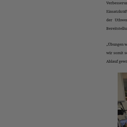
Verbesserun
Einsatzkräf
der Uthwe
Bereitstell
„Übungen wi
wir somit s
Ablauf gewä