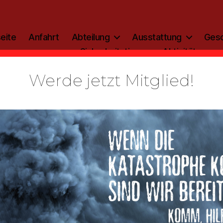
eite
Anfahrt
Abteilung
Ausstattung
Gesc
Sicherheitstipp
Aktivitäten
Werde jetzt Mitglied!
Kategorien
ALLGEMEIN
Szenario:
tehungsbra