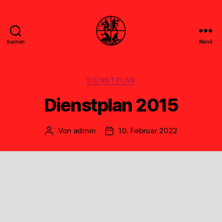
Suchen
Menü
Feuerwehr
Uthwerdum
Kategorien
DIENSTPLAN
Dienstplan 2015
Von
admin
10. Februar 2022
Beitragsautor
Veröffentlichungsdatum